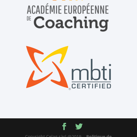
Copyright Celag sàrl @2019
Politique de