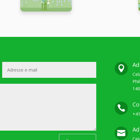
Ad

Cel
Phi
140
Co

+41
Ad

Cel