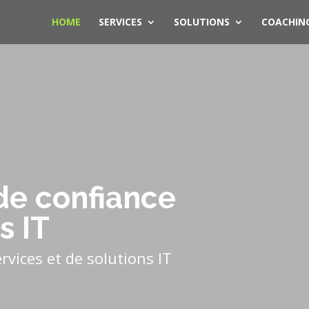
HOME
SERVICES
SOLUTIONS
COACHIN
de confiance
s IT
rvices et de solutions IT