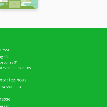
resse
ag sàrl
losophes 31
0 Yverdon-les-Bains
ntactez-nous
 24 508 55 04
resse
ag sàrl